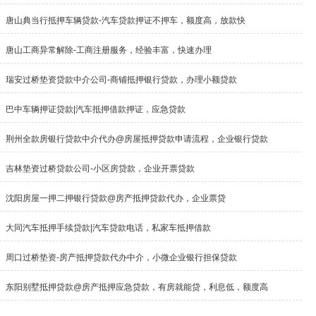
唐山典当行抵押车辆贷款-汽车贷款押证不押车，额度高，放款快
唐山工商异常解除-工商注册服务，经验丰富，快速办理
瑞安过桥垫资贷款中介公司-商铺抵押银行贷款，办理小额贷款
巴中车辆押证贷款|汽车抵押借款押证，应急贷款
荆州全款房银行贷款中介代办@房屋抵押贷款申请流程，企业银行贷款
吉林垫资过桥贷款公司-小区房贷款，企业开票贷款
沈阳房屋一押二押银行贷款@房产抵押贷款代办，企业票贷
大同汽车抵押手续贷款|汽车贷款电话，私家车抵押借款
周口过桥垫资-房产抵押贷款代办中介，小微企业银行担保贷款
东阳别墅抵押贷款@房产抵押应急贷款，有房就能贷，利息低，额度高