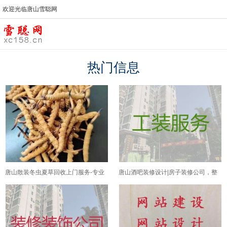
欢迎光临唐山雪聪网
热门信息
唐山散装冬虫夏草回收上门服务-专业
唐山酒吧装修设计|房子装修公司，整
回收名酒、海参、鹿茸、鱼翅、东阿
体装修
阿胶